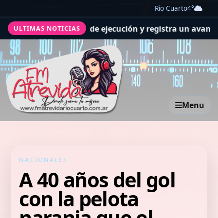
Río Cuarto
4°
s previsiones de ejecución y registra un avance general 
ULTIMAS NOTICIAS
Menu
NACIONALES
A 40 años del gol
con la pelota
naranja que el