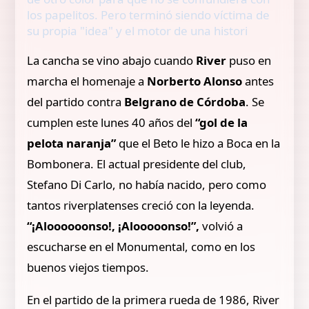
los papelitos. Pero terminó siendo víctima de
su propia "idea" y el motor de una histori
La cancha se vino abajo cuando
River
puso en
marcha el homenaje a
Norberto Alonso
antes
del partido contra
Belgrano de Córdoba
. Se
cumplen este lunes 40 años del
“gol de la
pelota naranja”
que el Beto le hizo a Boca en la
Bombonera. El actual presidente del club,
Stefano Di Carlo, no había nacido, pero como
tantos riverplatenses creció con la leyenda.
“¡Aloooooonso!, ¡Alooooonso!”,
volvió a
escucharse en el Monumental, como en los
buenos viejos tiempos.
En el partido de la primera rueda de 1986, River