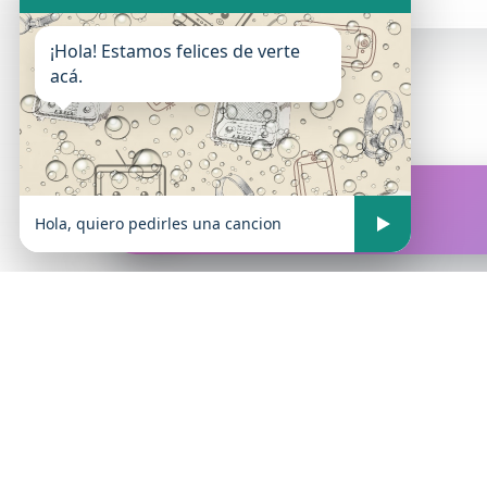
¡Hola! Estamos felices de verte
acá.
FM Atrevida
En vivo