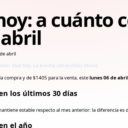
hoy: a cuánto c
abril
ólar blue hoy. La brecha con el dólar oficial.
la compra y de $1405 para la venta, este
lunes 06 de abri
en los últimos 30 días
 mantiene estable respecto al mes anterior: la diferencia es 
 en el año