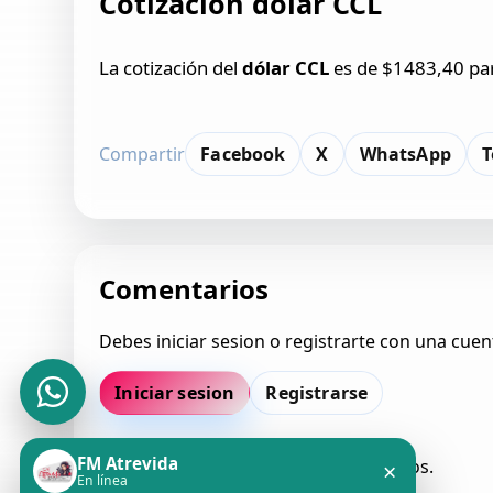
Cotización dólar CCL
La cotización del
dólar CCL
es de $1483,40 para
Compartir
Facebook
X
WhatsApp
T
Comentarios
Debes iniciar sesion o registrarte con una cuen
Iniciar sesion
Registrarse
FM Atrevida
Todavia no hay comentarios aprobados.
×
En línea