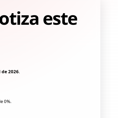
otiza este
l de 2026
.
de 0%.