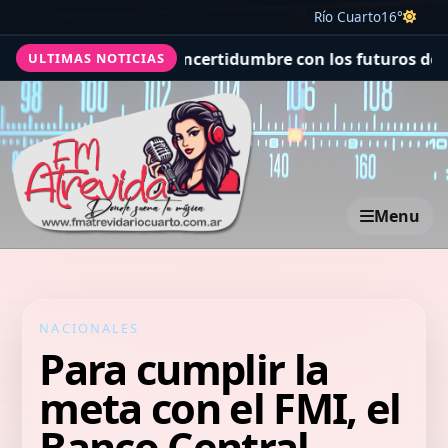
Río Cuarto
16°
ester City e incertidumbre con los futuros de Enzo y de 
ULTIMAS NOTICIAS
Menu
NACIONALES
Para cumplir la
meta con el FMI, el
Banco Central