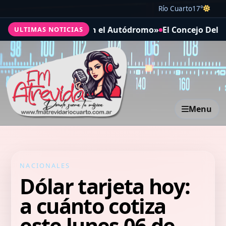
Río Cuarto
17°
«Ciclismo Seguro en el Autódromo»
El Concejo Deliberan
ULTIMAS NOTICIAS
Menu
NACIONALES
Dólar tarjeta hoy:
a cuánto cotiza
este lunes 06 de