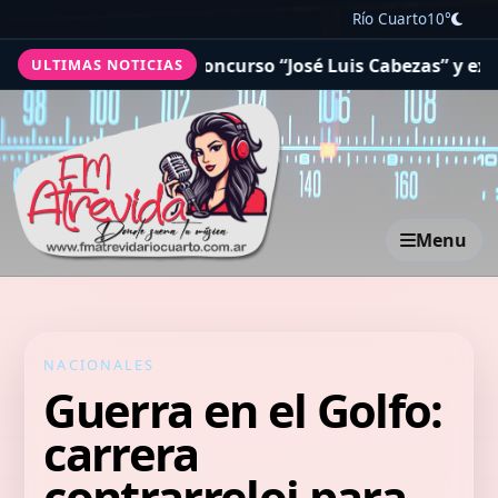
Río Cuarto
10°
izó el concurso “José Luis Cabezas” y extendió beneficio
ULTIMAS NOTICIAS
Menu
NACIONALES
Guerra en el Golfo:
carrera
contrarreloj para