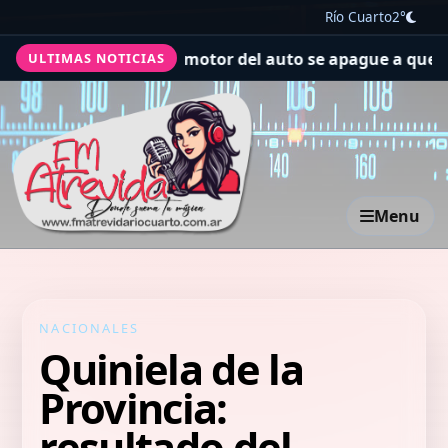
Río Cuarto
2°
o mil veces que el motor del auto se apague a que el alu
ULTIMAS NOTICIAS
Menu
NACIONALES
Quiniela de la
Provincia:
resultado del