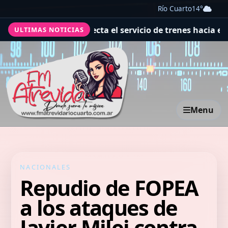
Río Cuarto
14°
cchu que afecta el servicio de trenes hacia el santuario
ULTIMAS NOTICIAS
Menu
NACIONALES
Repudio de FOPEA
a los ataques de
Javier Milei contra