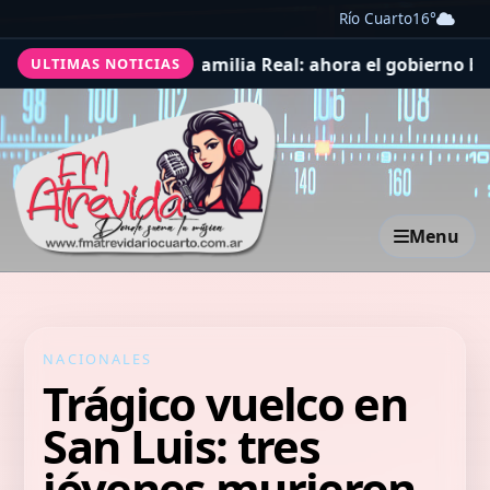
Río Cuarto
16°
abeza para la Familia Real: ahora el gobierno británico a
ULTIMAS NOTICIAS
Menu
NACIONALES
Trágico vuelco en
San Luis: tres
jóvenes murieron