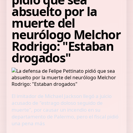
absuelto por la
muerte del
neurólogo Melchor
Rodrigo: "Estaban
drogados"
El imitador de Michael Jackson llegó a juicio
acusado de "estrago doloso seguido de
muerte", por causar un incendio en su
departamento de Palermo, pero el fiscal pidió
una pena más