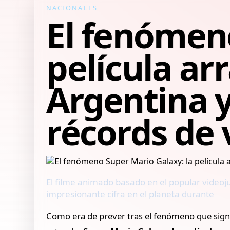
NACIONALES
El fenómeno
película arr
Argentina 
récords de 
El filme animado basado en el popular video
impresionante cifra en el planeta durante
Como era de prever tras el fenómeno que sign