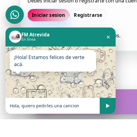
Debes iniciar sesion o registrarte con una cuen
Iniciar sesion
Registrarse
FM Atrevida
Todavia no hay comentarios aprobados.
×
En línea
¡Hola! Estamos felices de verte
acá.
FM Atrevida
En vivo