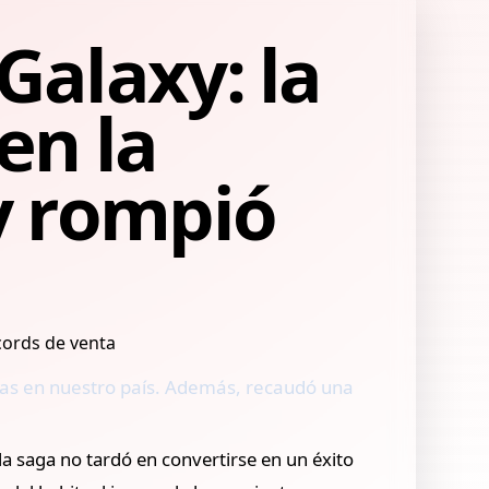
Galaxy: la
en la
y rompió
das en nuestro país. Además, recaudó una
 la saga no tardó en convertirse en un éxito