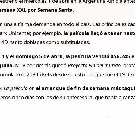
estrenó el miércoles 1 de abril en la Argentina -un día ant
 semana XXL por Semana Santa.
 en una altísima demanda en todo el país. Las principales c
rk Unicenter, por ejemplo,
la película llegó a tener has
 4D, tanto dobladas como subtituladas.
 1 y el domingo 5 de abril, la película vendió 456.245
uilla.
Muy por detrás quedó
Proyecto Fin del mundo
, prot
umula 262.208 tickets desde su estreno, que fue el 19 de
: La película
en
el arranque de fin de semana más taqui
eros cinco días con los de su antecesora -que había alcan