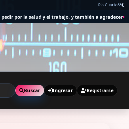
Río Cuarto
6°
d y el trabajo, y también a agradecer
El Concejo Delibera
Buscar
Ingresar
Registrarse