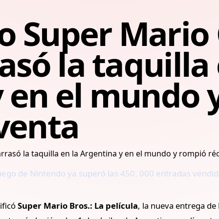
 Super Mario 
asó la taquilla 
y en el mundo 
venta
juego de Nintendo ya superó las 450. 000 entradas vendi
ificó
Super Mario Bros.: La película
, la nueva entrega de