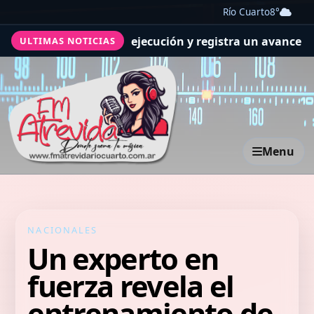
Río Cuarto
8°
previsiones de ejecución y registra un avance general de
ULTIMAS NOTICIAS
Menu
NACIONALES
Un experto en
fuerza revela el
entrenamiento de