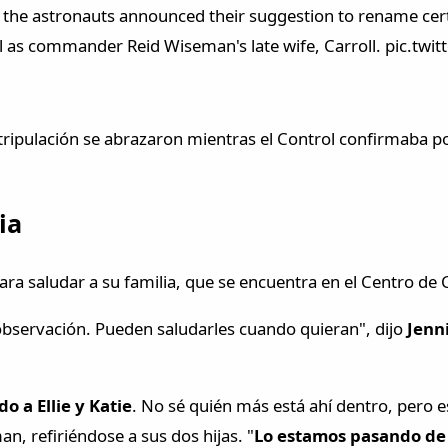
the astronauts announced their suggestion to rename cert
l as commander Reid Wiseman's late wife, Carroll. pic.twi
 tripulación se abrazaron mientras el Control confirmaba po
ia
 saludar a su familia, que se encuentra en el Centro de C
 observación. Pueden saludarles cuando quieran", dijo
Jenn
do a Ellie y Katie
. No sé quién más está ahí dentro, pero e
n, refiriéndose a sus dos hijas. "
Lo estamos pasando de 