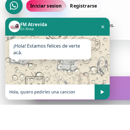
Iniciar sesion
Registrarse
FM Atrevida
Todavia no hay comentarios aprobados.
×
En línea
¡Hola! Estamos felices de verte
acá.
FM Atrevida
En vivo