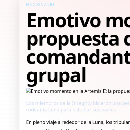
NACIONALES
Emotivo mom
propuesta q
comandante
grupal
Los miembros de la Integrity hicieron una pe
rodear la Luna para estudiar sus partes
En pleno viaje alrededor de la Luna, los tripula