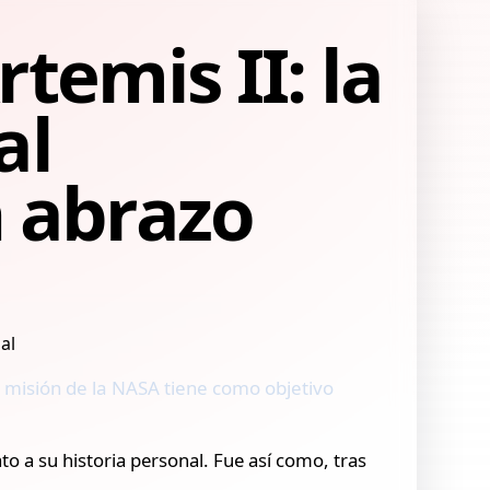
emis II: la
al
 abrazo
a misión de la NASA tiene como objetivo
to a su historia personal. Fue así como, tras