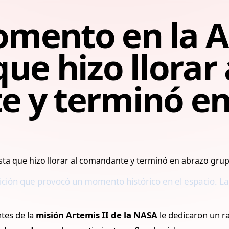
ento en la Art
ue hizo llorar 
 y terminó en
tición que provocó un momento histórico en el espacio. L
ntes de la
misión Artemis II de la NASA
le dedicaron un ra