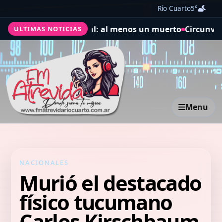
Río Cuarto
5°
 ciclón extratropical: al menos un muerto
Circunvalación
ULTIMAS NOTICIAS
Menu
NACIONALES
Murió el destacado
físico tucumano
Carlos Kirschbaum