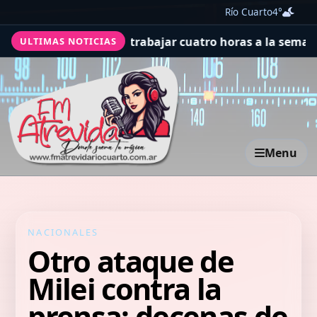
Río Cuarto
4°
 promesa de trabajar cuatro horas a la semana se haga
ULTIMAS NOTICIAS
Menu
NACIONALES
Otro ataque de
Milei contra la
prensa: decenas de