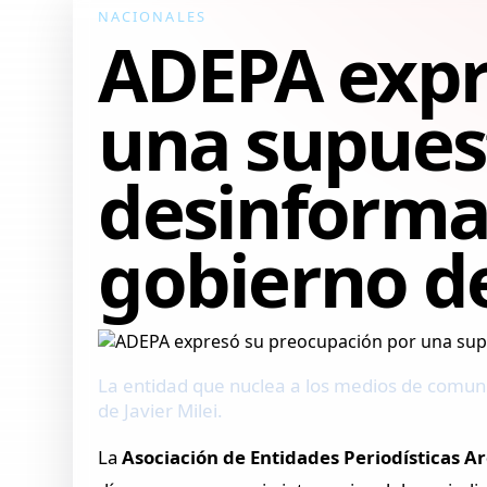
NACIONALES
ADEPA expr
una supues
desinformac
gobierno d
La entidad que nuclea a los medios de comuni
de Javier Milei.
La
Asociación de Entidades Periodísticas 