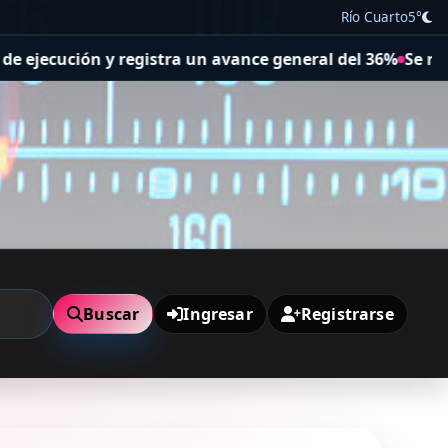
Río Cuarto
5°
ión y registra un avance general del 36%
Se realizó una 
Buscar
Ingresar
Registrarse