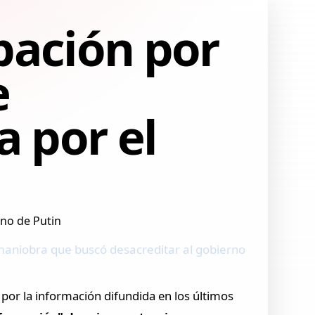
pación por
e
 por el
 maniobra que buscó desacreditar al gobierno
por la información difundida en los últimos