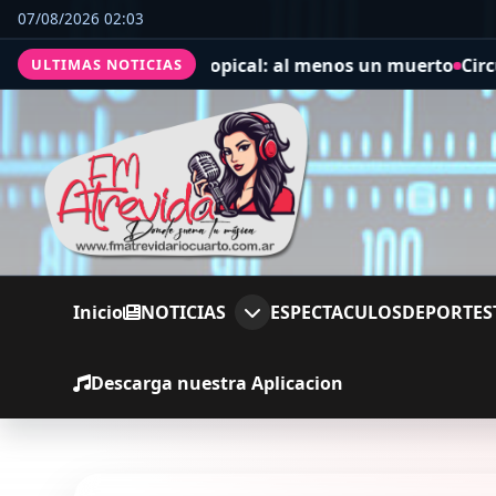
07/08/2026 02:03
 ciclón extratropical: al menos un muerto
Circunvalació
ULTIMAS NOTICIAS
Inicio
NOTICIAS
ESPECTACULOS
DEPORTES
Descarga nuestra Aplicacion