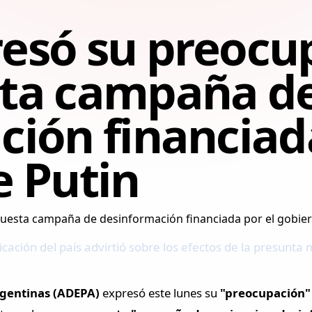
esó su preocu
ta campaña d
ión financiada
e Putin
cación del país advirtió sobre los efectos de la presunta
Argentinas (ADEPA)
expresó este lunes su
"preocupación"