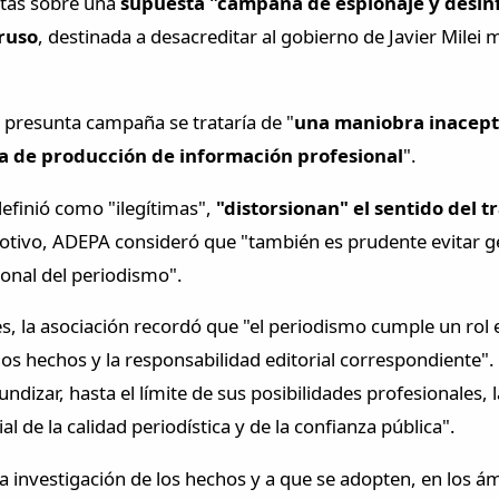
stas sobre una
supuesta "campaña de espionaje y desin
ruso
, destinada a desacreditar al gobierno de Javier Milei 
 presunta campaña se trataría de "
una maniobra inacepta
da de producción de información profesional
".
efinió como "ilegítimas",
"distorsionan" el sentido del t
motivo, ADEPA consideró que "también es prudente evitar g
ional del periodismo".
, la asociación recordó que "el periodismo cumple un rol e
los hechos y la responsabilidad editorial correspondiente".
dizar, hasta el límite de sus posibilidades profesionales, la 
de la calidad periodística y de la confianza pública".
a investigación de los hechos y a que se adopten, en los 