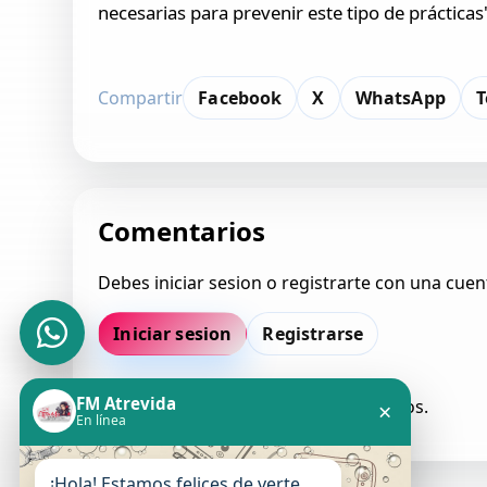
necesarias para prevenir este tipo de prácticas
Compartir
Facebook
X
WhatsApp
T
Comentarios
Debes iniciar sesion o registrarte con una cuen
Iniciar sesion
Registrarse
FM Atrevida
Todavia no hay comentarios aprobados.
×
En línea
¡Hola! Estamos felices de verte