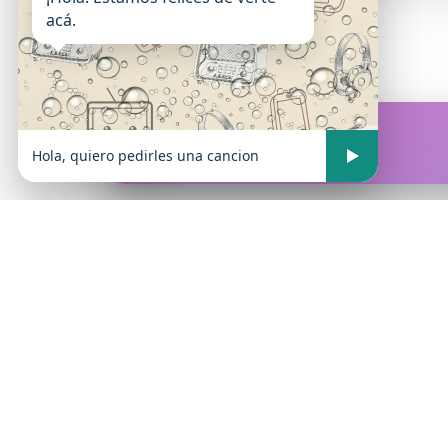
acá.
FM Atrevida
En vivo