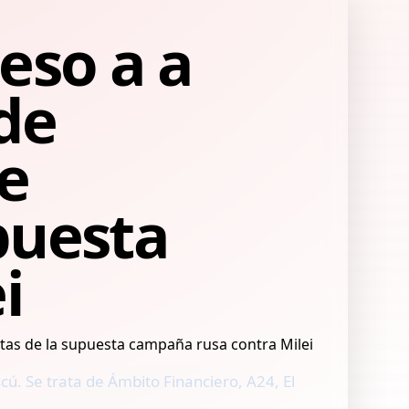
eso a a
de
e
puesta
i
ú. Se trata de Ámbito Financiero, A24, El