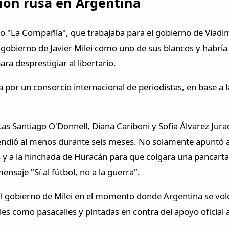
ón rusa en Argentina
mo "La Compañía", que trabajaba para el gobierno de Vladi
 gobierno de Javier Milei como uno de sus blancos y habrí
ra desprestigiar al libertario.
 por un consorcio internacional de periodistas, en base a la
stas Santiago O'Donnell, Diana Cariboni y Sofía Álvarez Jur
xtendió al menos durante seis meses. No solamente apuntó 
s y a la hinchada de Huracán para que colgara una pancart
nsaje "Sí al fútbol, no a la guerra".
 gobierno de Milei en el momento donde Argentina se volc
s como pasacalles y pintadas en contra del apoyo oficial a