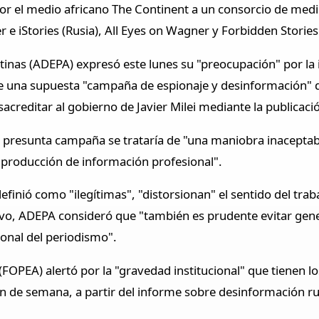
or el medio africano The Continent a un consorcio de medio
iStories (Rusia), All Eyes on Wagner y Forbidden Stories (
tinas (ADEPA) expresó este lunes su "preocupación" por la 
bre una supuesta "campaña de espionaje y desinformación" 
acreditar al gobierno de Javier Milei mediante la publicaci
presunta campaña se trataría de "una maniobra inaceptable
e producción de información profesional".
finió como "ilegítimas", "distorsionan" el sentido del traba
ivo, ADEPA consideró que "también es prudente evitar gen
ional del periodismo".
FOPEA) alertó por la "gravedad institucional" que tienen lo
 fin de semana, a partir del informe sobre desinformación r