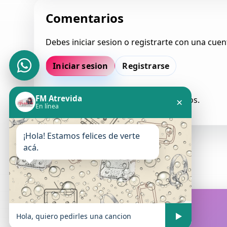
Comentarios
Debes iniciar sesion o registrarte con una cuen
Iniciar sesion
Registrarse
FM Atrevida
Todavia no hay comentarios aprobados.
×
En línea
¡Hola! Estamos felices de verte
acá.
FM Atrevida
En vivo