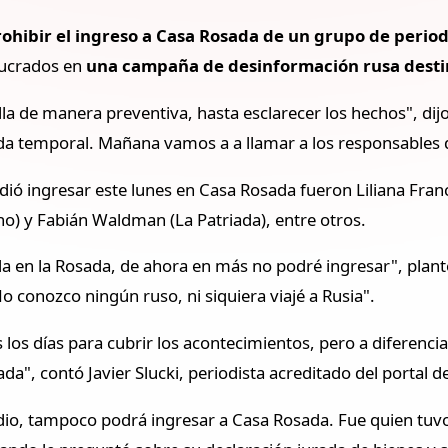
rohibir el ingreso a Casa Rosada de un grupo de period
lucrados en
una campaña de desinformación rusa destin
ella de manera preventiva, hasta esclarecer los hechos", dij
da temporal. Mañana vamos a a llamar a los responsables d
idió ingresar este lunes en Casa Rosada fueron Liliana Fran
no) y Fabián Waldman (La Patriada), entre otros.
 en la Rosada, de ahora en más no podré ingresar", planteó
No conozco ningún ruso, ni siquiera viajé a Rusia".
los días para cubrir los acontecimientos, pero a diferencia
da", contó Javier Slucki, periodista acreditado del portal de
o, tampoco podrá ingresar a Casa Rosada. Fue quien tuvo 