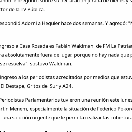
ando le preguntó sobre su declaración jurada de bienes y s
or de la TV Pública.
 respondió Adorni a Heguier hace dos semanas. Y agregó: "M
 ingreso a Casa Rosada es Fabián Waldman, de FM La Patria
bra absolutamente fuera de lugar, porque no hay nada que
se resuelva", sostuvo Waldman.
 ingreso a los periodistas acreditados por medios que estu
El Destape, Gritos del Sur y A24.
 Periodistas Parlamentarios tuvieron una reunión este lune
rtín Menem, especialmente la situación de Federico Pokoro
 una solución urgente que le permita realizar las cobertura