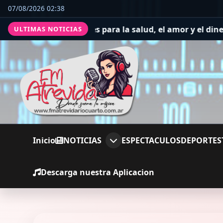
07/08/2026 02:38
nes para la salud, el amor y el dinero
Horóscopo Piscis d
ULTIMAS NOTICIAS
Inicio
NOTICIAS
ESPECTACULOS
DEPORTES
Descarga nuestra Aplicacion