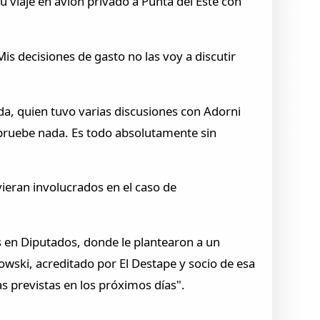
u viaje en avión privado a Punta del Este con
is decisiones de gasto no las voy a discutir
da, quien tuvo varias discusiones con Adorni
 pruebe nada. Es todo absolutamente sin
vieran involucrados en el caso de
s en Diputados, donde le plantearon a un
wski, acreditado por El Destape y socio de esa
s previstas en los próximos días".