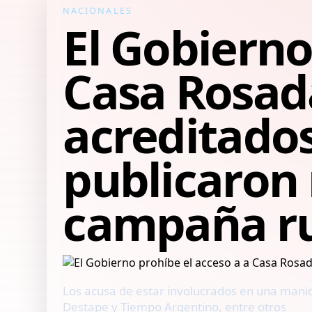
NACIONALES
El Gobierno
Casa Rosad
acreditado
publicaron 
campaña ru
Los acusa de estar involucrados en una manio
Destape y Tiempo Argentino, entre otros