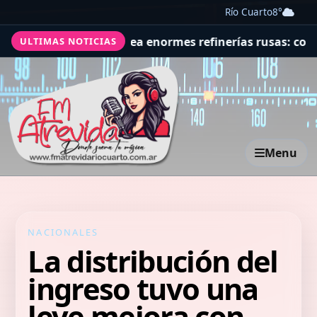
Río Cuarto
8°
te, Ucrania golpea enormes refinerías rusas: columnas 
ULTIMAS NOTICIAS
Menu
NACIONALES
La distribución del
ingreso tuvo una
leve mejora con