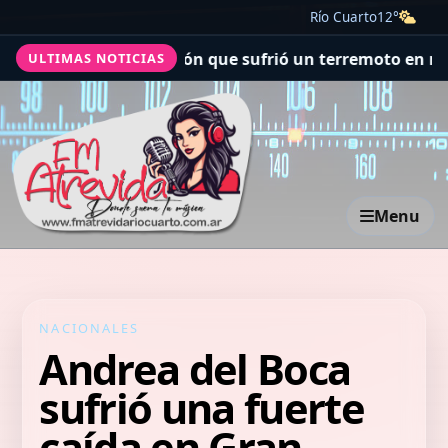
Río Cuarto
12°
quirófano de Japón que sufrió un terremoto en medio de 
ULTIMAS NOTICIAS
Menu
NACIONALES
Andrea del Boca
sufrió una fuerte
caída en Gran