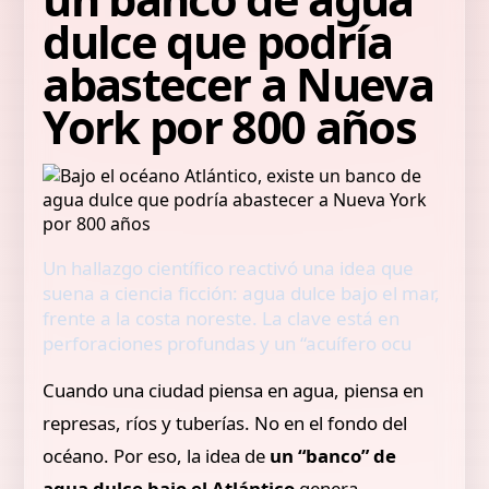
dulce que podría
abastecer a Nueva
York por 800 años
Un hallazgo científico reactivó una idea que
suena a ciencia ficción: agua dulce bajo el mar,
frente a la costa noreste. La clave está en
perforaciones profundas y un “acuífero ocu
Cuando una ciudad piensa en agua, piensa en
represas, ríos y tuberías. No en el fondo del
océano. Por eso, la idea de
un “banco” de
agua dulce bajo el Atlántico
genera