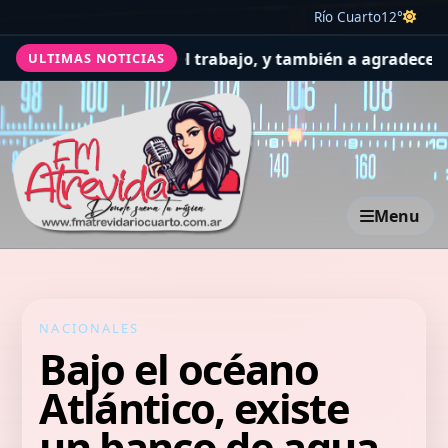
Río Cuarto
12°
or la salud y el trabajo, y también a agradecer
El Concejo
ULTIMAS NOTICIAS
Menu
NACIONALES
Bajo el océano
Atlántico, existe
un banco de agua