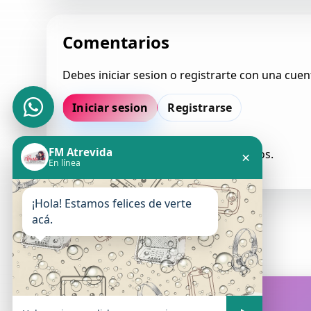
Comentarios
Debes iniciar sesion o registrarte con una cuen
Iniciar sesion
Registrarse
FM Atrevida
Todavia no hay comentarios aprobados.
×
En línea
¡Hola! Estamos felices de verte
acá.
FM Atrevida