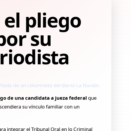
 el pliego
por su
riodista
cuñada de un columnista del diario La Nación.
ego de una candidata a jueza federal
que
scendiera su vínculo familiar con un
a integrar el Tribunal Oral en lo Criminal