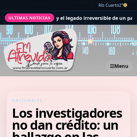
Río Cuarto
2°
erte de Jorge y el legado irreversible de un padre
Así que
ULTIMAS NOTICIAS
Menu
NACIONALES
Los investigadores
no dan crédito: un
hallazgo en las