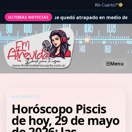
Río Cuarto
7°
 del helicóptero que quedó atrapado en medio del incendi
ULTIMAS NOTICIAS
Menu
NACIONALES
Horóscopo Piscis
de hoy, 29 de mayo
de 2026: las