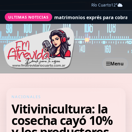
Río Cuarto
12°
ura estafa de matrimonios exprés para cobrar compensac
ULTIMAS NOTICIAS
Menu
NACIONALES
Vitivinicultura: la
cosecha cayó 10%
y los productores