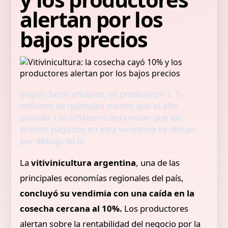
alertan por los
bajos precios
Según datos oficiales, se produjeron 1, 5
millones de quintales menos que el año
pasado. Los viñateros denuncian que los
precios pagados en esta vendimia se ubican
por debajo de lo
La
vitivinicultura argentina
, una de las
principales economías regionales del país,
concluyó su vendimia con una caída en la
cosecha cercana al 10%.
Los productores
alertan sobre la rentabilidad del negocio por la