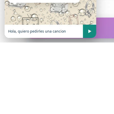
FM Atrevida
En vivo