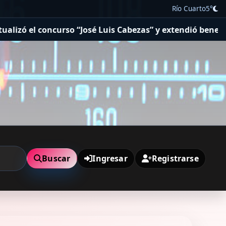
Río Cuarto
5°
“José Luis Cabezas” y extendió beneficios tributarios
Imp
Buscar
Ingresar
Registrarse