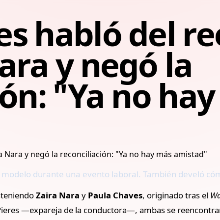
es habló del r
ara y negó la
ión: "Ya no ha
a modelo durante una evento laboral. También develó cómo
osteniendo
Zaira Nara
y
Paula Chaves
, originado tras el
Wa
 Pieres —expareja de la conductora—, ambas se reencontra