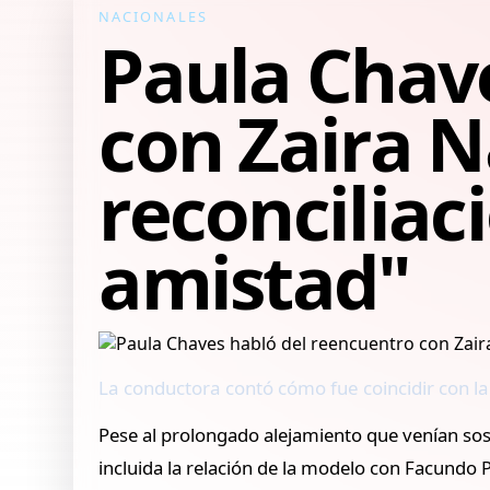
NACIONALES
Paula Chav
con Zaira N
reconciliac
amistad"
La conductora contó cómo fue coincidir con l
Pese al prolongado alejamiento que venían s
incluida la relación de la modelo con Facundo