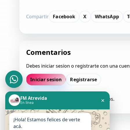
Compartir
Facebook
X
WhatsApp
T
Comentarios
Debes iniciar sesion o registrarte con una cuen
Iniciar sesion
Registrarse
FM Atrevida
Todavia no hay comentarios aprobados.
×
En línea
¡Hola! Estamos felices de verte
acá.