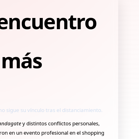
eencuentro
y más
 sigue su vínculo tras el distanciamiento.
ndagate
y distintos conflictos personales,
ron en un evento profesional en el shopping