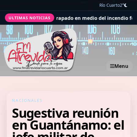
Río Cuarto
2°
que quedó atrapado en medio del incendio forestal, tras 
ULTIMAS NOTICIAS
Menu
NACIONALES
Sugestiva reunión
en Guantánamo: el
jefe militar de