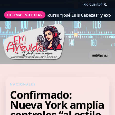
Río Cuarto
4°
ó el concurso “José Luis Cabezas” y extendió beneficios t
ULTIMAS NOTICIAS
Menu
NACIONALES
Confirmado:
Nueva York amplía
controles “al estilo