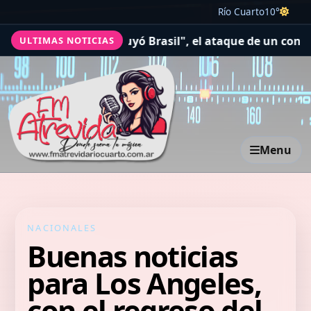
Río Cuarto
10°
 que destruyó Brasil", el ataque de un congresista de EE.
ULTIMAS NOTICIAS
Menu
NACIONALES
Buenas noticias
para Los Angeles,
con el regreso del