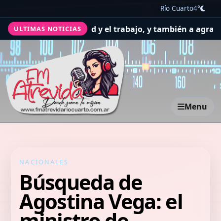
Río Cuarto
4°
edir por la salud y el trabajo, y también a agradecer
El 
ULTIMAS NOTICIAS
Menu
NACIONALES
Búsqueda de
Agostina Vega: el
ministro de