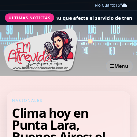
Río Cuarto
15°
 en Machu Picchu que afecta el servicio de trenes hacia 
ULTIMAS NOTICIAS
Menu
NACIONALES
Clima hoy en
Punta Lara,
Buenos Aires: el