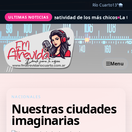
Río Cuarto
13°
aginación y la creatividad de los más chicos
La tajante 
ULTIMAS NOTICIAS
Menu
NACIONALES
Nuestras ciudades
imaginarias