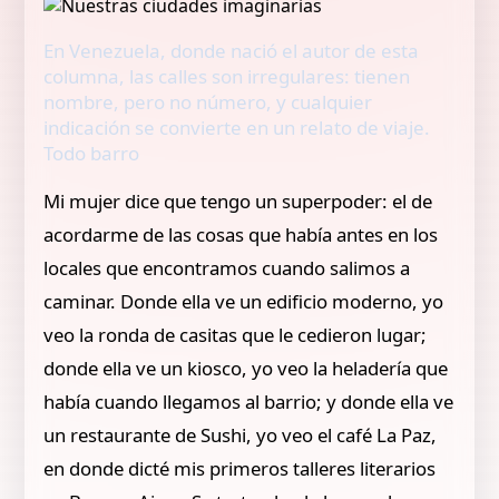
En Venezuela, donde nació el autor de esta
columna, las calles son irregulares: tienen
nombre, pero no número, y cualquier
indicación se convierte en un relato de viaje.
Todo barro
Mi mujer dice que tengo un superpoder: el de
acordarme de las cosas que había antes en los
locales que encontramos cuando salimos a
caminar. Donde ella ve un edificio moderno, yo
veo la ronda de casitas que le cedieron lugar;
donde ella ve un kiosco, yo veo la heladería que
había cuando llegamos al barrio; y donde ella ve
un restaurante de Sushi, yo veo el café La Paz,
en donde dicté mis primeros talleres literarios