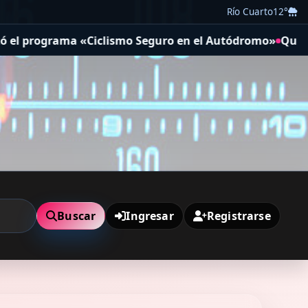
Río Cuarto
12°
mo Seguro en el Autódromo»
Qué ver en Disney+ hoy: las 
Buscar
Ingresar
Registrarse