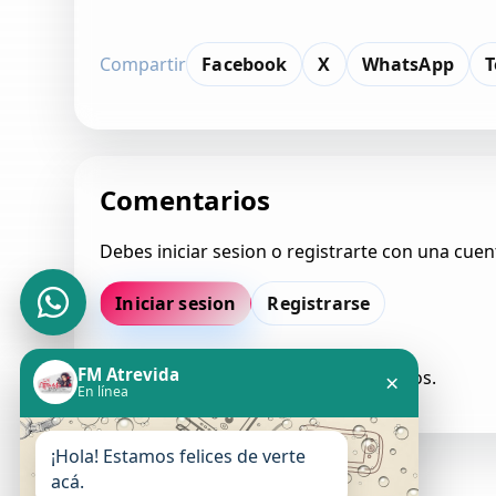
Compartir
Facebook
X
WhatsApp
T
Comentarios
Debes iniciar sesion o registrarte con una cuen
Iniciar sesion
Registrarse
FM Atrevida
Todavia no hay comentarios aprobados.
×
En línea
¡Hola! Estamos felices de verte
acá.