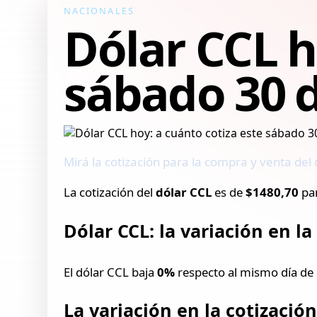
NACIONALES
Dólar CCL h
sábado 30 
Mirá la cotización para la compra y venta del
La cotización del
dólar CCL
es de
$1480,70
par
Dólar CCL: la variación en l
El dólar CCL baja
0%
respecto al mismo día de 
La variación en la cotizació