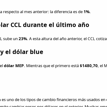
a respecto al mes anterior: la diferencia es de
1%
.
ólar CCL durante el último año
CL sube un
23%
. A esta altura del año anterior, el CCL cotiz
y el dólar blue
 el
dólar MEP
. Mientras que el primero está
$1480,70
, el 
n
es uno de los tipos de cambio financieros más usados en el
rmite cambiar pesos por dólares en el exterior. Muchas em