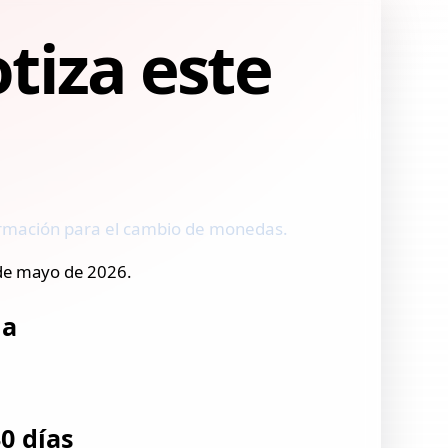
tiza este
nformación para el cambio de monedas.
 de mayo de 2026.
na
0 días