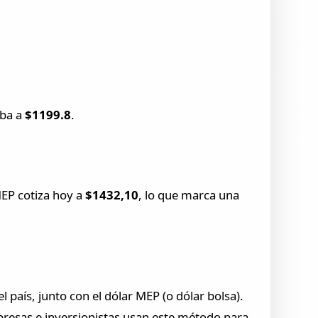
aba a
$1199.8
.
MEP cotiza hoy a
$1432,10
, lo que marca una
 país, junto con el dólar MEP (o dólar bolsa).
presas e inversionistas usan este método para