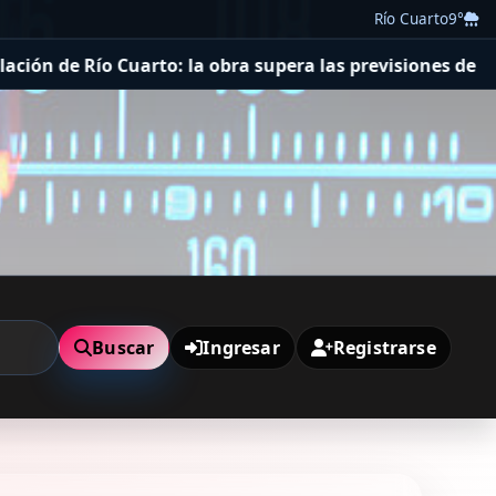
Río Cuarto
9°
arto: la obra supera las previsiones de ejecución y regi
Buscar
Ingresar
Registrarse