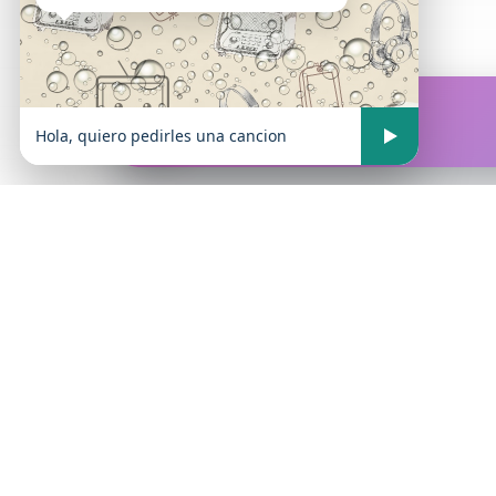
FM Atrevida
En vivo