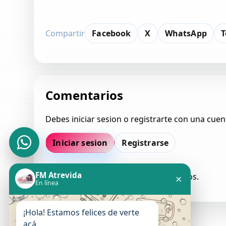
Compartir
Facebook
X
WhatsApp
T
Comentarios
Debes iniciar sesion o registrarte con una cuen
Iniciar sesion
Registrarse
FM Atrevida
Todavia no hay comentarios aprobados.
×
En línea
¡Hola! Estamos felices de verte
acá.