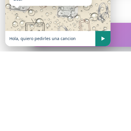
FM Atrevida
En vivo