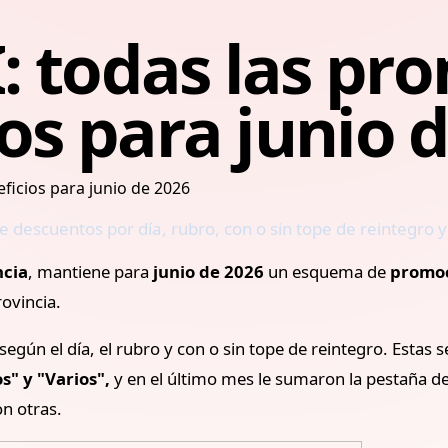
: todas las pr
ios para junio 
iene descuentos por día, rubro, con o sin tope de reintegro
ncia
, mantiene para
junio de 2026
un esquema de
promoc
ovincia.
egún el día, el rubro y con o sin tope de reintegro. Estas s
" y "Varios",
y en el último mes le sumaron la pestaña d
n otras.