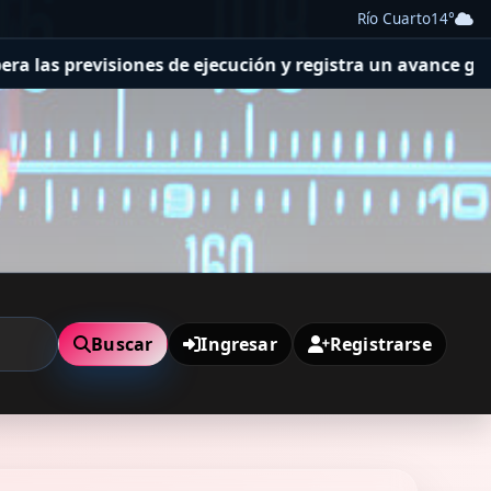
Río Cuarto
14°
ejecución y registra un avance general del 36%
Se realiz
Buscar
Ingresar
Registrarse