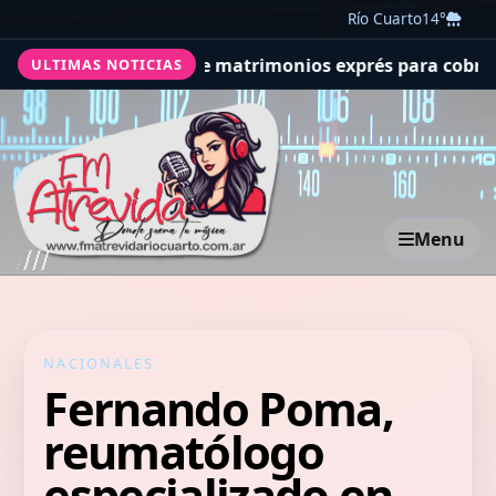
Río Cuarto
14°
cura estafa de matrimonios exprés para cobrar compensac
ULTIMAS NOTICIAS
Menu
NACIONALES
Fernando Poma,
reumatólogo
especializado en