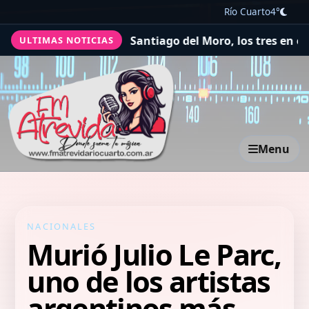
Río Cuarto
4°
da, Guido Kaczka y Santiago del Moro, los tres en el Top
ULTIMAS NOTICIAS
Menu
NACIONALES
Murió Julio Le Parc,
uno de los artistas
argentinos más