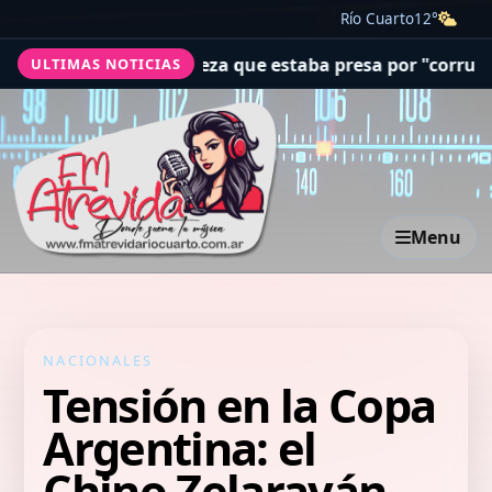
Río Cuarto
12°
no liberó a una jueza que estaba presa por "corrupción e
ULTIMAS NOTICIAS
Menu
NACIONALES
Tensión en la Copa
Argentina: el
Chino Zelarayán