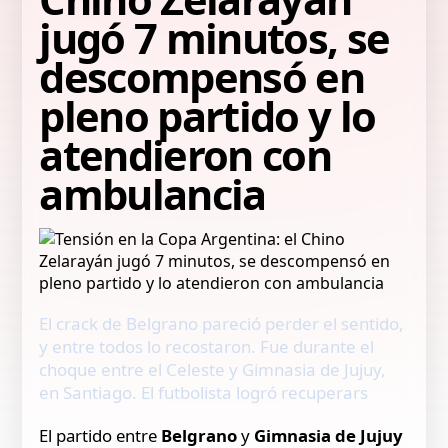
jugó 7 minutos, se
descompensó en
pleno partido y lo
atendieron con
ambulancia
El crack de Belgrano pareció perder el sentido,
y entre todos lo recostaron. Fue durante el
choque entre el Celeste y Gimnasia de Jujuy,
en Santiago. El futbolista logró recuperars
El partido entre
Belgrano
y
Gimnasia de Jujuy