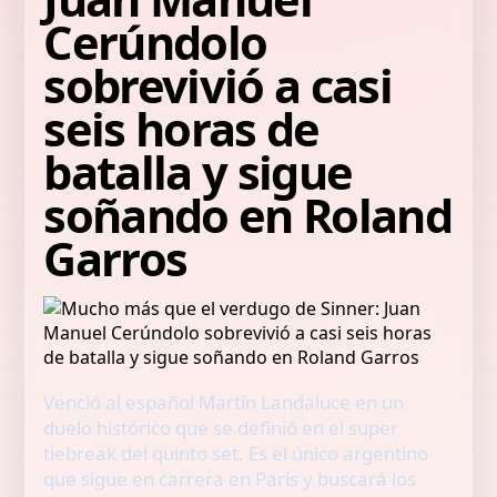
Cerúndolo
sobrevivió a casi
seis horas de
batalla y sigue
soñando en Roland
Garros
Venció al español Martín Landaluce en un
duelo histórico que se definió en el super
tiebreak del quinto set. Es el único argentino
que sigue en carrera en París y buscará los