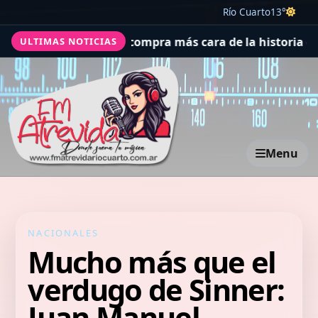
Río Cuarto
13°
concretó la compra más cara de la historia del fútbol arg
ULTIMAS NOTICIAS
Menu
NACIONALES
Mucho más que el
verdugo de Sinner:
Juan Manuel