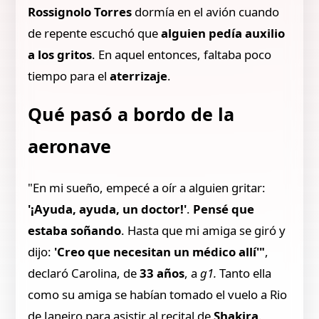
Rossignolo Torres
dormía
en el avión cuando
de repente escuchó que
alguien pedía auxilio
a los gritos
. En aquel entonces, faltaba poco
tiempo para el
aterrizaje
.
Qué pasó a bordo de la
aeronave
"En mi sueño, empecé a oír a alguien gritar:
'¡Ayuda, ayuda, un doctor!'
.
Pensé que
estaba soñando
. Hasta que mi amiga se giró y
dijo:
'Creo que necesitan un médico allí'"
,
declaró Carolina, de
33 años
, a
g1.
Tanto ella
como su amiga se habían tomado el vuelo a Rio
de Janeiro para asistir al recital de
Shakira
.