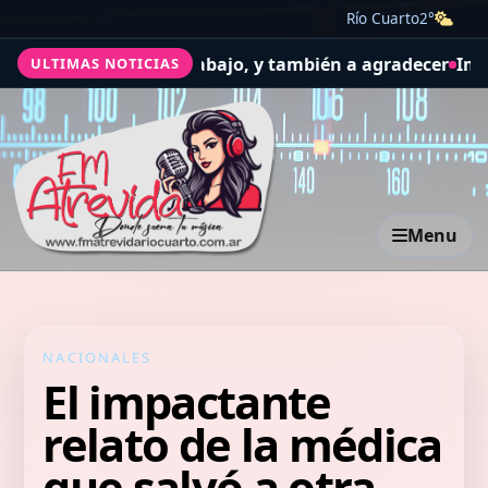
Río Cuarto
2°
 salud y el trabajo, y también a agradecer
Impulsan una n
ULTIMAS NOTICIAS
Menu
NACIONALES
El impactante
relato de la médica
que salvó a otra