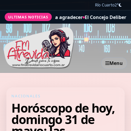
Río Cuarto
2°
 a agradecer
El Concejo Deliberante aprobó acuerdos con l
ULTIMAS NOTICIAS
Menu
NACIONALES
Horóscopo de hoy,
domingo 31 de
mayo: las