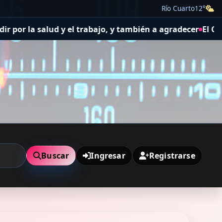
Río Cuarto
12°
o, y también a agradecer
El Concejo Deliberante aprobó ac
Buscar
Ingresar
Registrarse