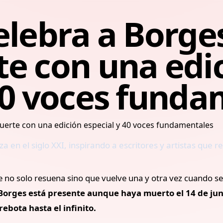
elebra a Borge
te con una edi
40 voces fund
 en el siglo XXI, inspirando a escritores y artistas que r
 solo resuena sino que vuelve una y otra vez cuando se hab
 Borges está presente aunque haya muerto el 14 de jun
rebota hasta el infinito.