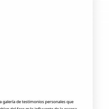
 galería de testimonios personales que
blan del faro más influyente de la escena