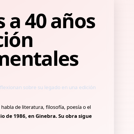
s a 40 años
ción
amentales
eflexionan sobre su legado en una edición
la de literatura, filosofía, poesía o el
io de 1986, en Ginebra. Su obra sigue