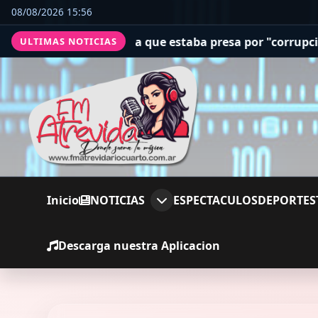
08/08/2026 15:56
ue estaba presa por "corrupción espiritual"
San Cayetano
ULTIMAS NOTICIAS
Inicio
NOTICIAS
ESPECTACULOS
DEPORTES
Descarga nuestra Aplicacion