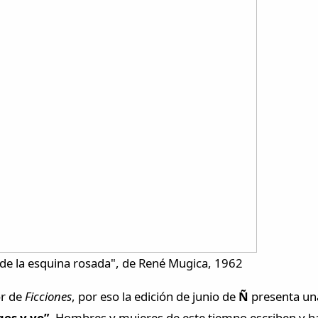
 de la esquina rosada", de René Mugica, 1962
or de
Ficciones
, por eso la edición de junio de
Ñ
presenta una
es y yo”
. Hombres y mujeres de este tiempo escriben y ha