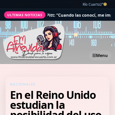
Río Cuarto
2°
n palabras a Brad Pitt: “Cuando las conocí, me impresion
ULTIMAS NOTICIAS
Menu
NACIONALES
En el Reino Unido
estudian la
posibilidad del uso