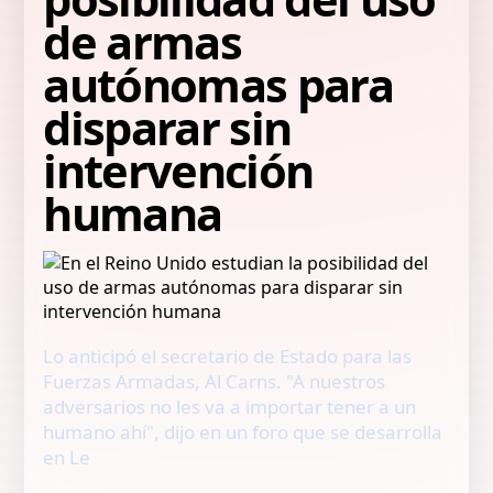
de armas
autónomas para
disparar sin
intervención
humana
Lo anticipó el secretario de Estado para las
Fuerzas Armadas, Al Carns. "A nuestros
adversarios no les va a importar tener a un
humano ahí", dijo en un foro que se desarrolla
en Le