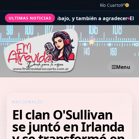
Río Cuarto
9°
or la salud y el trabajo, y también a agradecer
El Concejo
ULTIMAS NOTICIAS
Menu
NACIONALES
El clan O'Sullivan
se juntó en Irlanda
y se transformó en