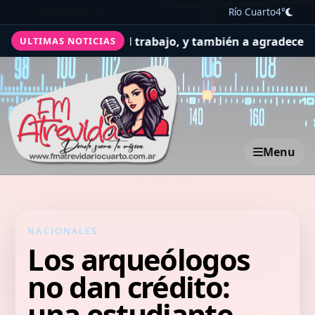
Río Cuarto
4°
or la salud y el trabajo, y también a agradecer
El Concej
ULTIMAS NOTICIAS
Menu
NACIONALES
Los arqueólogos
no dan crédito:
una estudiante