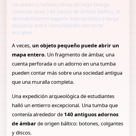
Un entierro hallado cerca del lago Onega
contenía unas 140 piezas de ámbar báltico. El
descubrimiento sugiere intercambios a larga
distancia entre comunidades del norte
europeo.
A veces,
un objeto pequeño puede abrir un
mapa entero
. Un fragmento de ámbar, una
cuenta perforada o un adorno en una tumba
pueden contar más sobre una sociedad antigua
que una muralla completa.
Una expedición arqueológica de estudiantes
halló un entierro excepcional. Una tumba que
contenía alrededor de
140 antiguos adornos
de ámbar
de origen báltico: botones, colgantes
y discos.