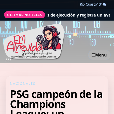
Río Cuarto
13°
 las previsiones de ejecución y registra un avance genera
ULTIMAS NOTICIAS
Menu
NACIONALES
PSG campeón de la
Champions
League: un