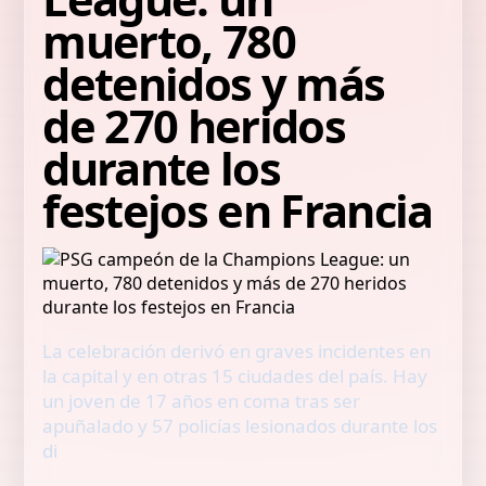
muerto, 780
detenidos y más
de 270 heridos
durante los
festejos en Francia
La celebración derivó en graves incidentes en
la capital y en otras 15 ciudades del país. Hay
un joven de 17 años en coma tras ser
apuñalado y 57 policías lesionados durante los
di