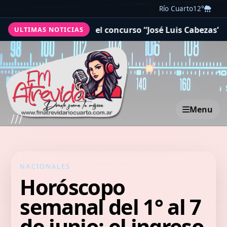
Río Cuarto
12°
ctualizó el concurso “José Luis Cabezas” y extendió bene
ULTIMAS NOTICIAS
Menu
NACIONALES
Horóscopo
semanal del 1° al 7
de junio: el ingreso