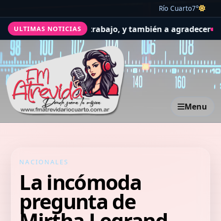
Río Cuarto
7°
r la salud y el trabajo, y también a agradecer
Avanza el 
ULTIMAS NOTICIAS
Menu
NACIONALES
La incómoda
pregunta de
Mirtha Legrand