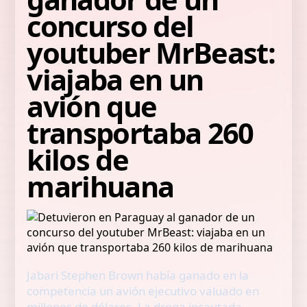
concurso del
youtuber MrBeast:
viajaba en un
avión que
transportaba 260
kilos de
marihuana
Jabari Stephen Brown había ganado en la
competencia un avión ejecutivo valuado en
millones de dólares. La droga incautada