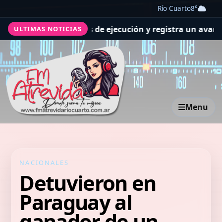
Río Cuarto
8°
as previsiones de ejecución y registra un avance general
ULTIMAS NOTICIAS
Menu
NACIONALES
Detuvieron en
Paraguay al
ganador de un