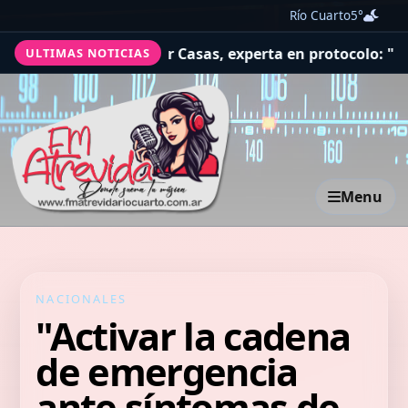
Río Cuarto
5°
 Casas, experta en protocolo: "Al llevar una copa o un v
ULTIMAS NOTICIAS
Menu
NACIONALES
"Activar la cadena
de emergencia
ante síntomas de