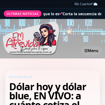
Río Cuarto
4°
uién podría objetar que lo es
“Corta la secuencia de fra
ULTIMAS NOTICIAS
Menu
NACIONALES
Dólar hoy y dólar
blue, EN VIVO: a
cuánto cotiza el